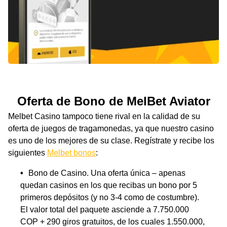
Oferta de Bono de MelBet Aviator
Melbet Casino tampoco tiene rival en la calidad de su
oferta de juegos de tragamonedas, ya que nuestro casino
es uno de los mejores de su clase. Regístrate y recibe los
siguientes
Melbet bonos
:
Bono de Casino. Una oferta única – apenas
quedan casinos en los que recibas un bono por 5
primeros depósitos (y no 3-4 como de costumbre).
El valor total del paquete asciende a 7.750.000
COP + 290 giros gratuitos, de los cuales 1.550.000,