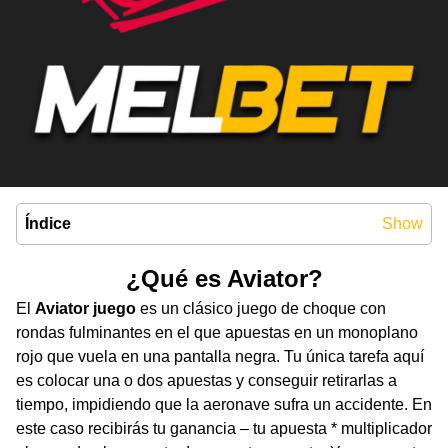
Índice
Show
¿Qué es Aviator?
El
Aviator juego
es un clásico juego de choque con
rondas fulminantes en el que apuestas en un monoplano
rojo que vuela en una pantalla negra. Tu única tarefa aquí
es colocar una o dos apuestas y conseguir retirarlas a
tiempo, impidiendo que la aeronave sufra un accidente. En
este caso recibirás tu ganancia – tu apuesta * multiplicador