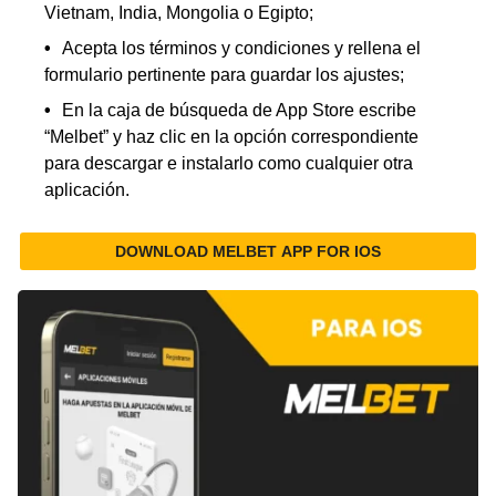
Vietnam, India, Mongolia o Egipto;
Acepta los términos y condiciones y rellena el
formulario pertinente para guardar los ajustes;
En la caja de búsqueda de App Store escribe
“Melbet” y haz clic en la opción correspondiente
para descargar e instalarlo como cualquier otra
aplicación.
DOWNLOAD MELBET APP FOR IOS