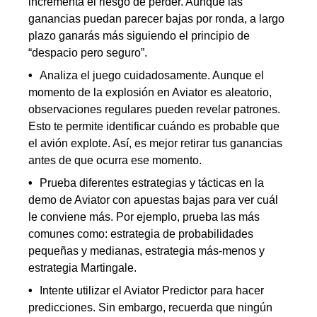
incrementa el riesgo de perder. Aunque las
ganancias puedan parecer bajas por ronda, a largo
plazo ganarás más siguiendo el principio de
“despacio pero seguro”.
Analiza el juego cuidadosamente. Aunque el
momento de la explosión en Aviator es aleatorio,
observaciones regulares pueden revelar patrones.
Esto te permite identificar cuándo es probable que
el avión explote. Así, es mejor retirar tus ganancias
antes de que ocurra ese momento.
Prueba diferentes estrategias y tácticas en la
demo de Aviator con apuestas bajas para ver cuál
le conviene más. Por ejemplo, prueba las más
comunes como: estrategia de probabilidades
pequeñas y medianas, estrategia más-menos y
estrategia Martingale.
Intente utilizar el Aviator Predictor para hacer
predicciones. Sin embargo, recuerda que ningún