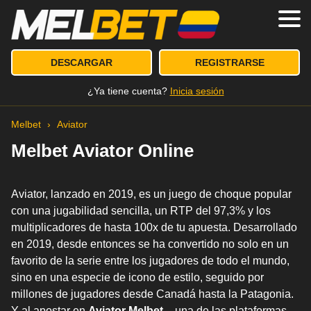
Registro
DESCARGAR
REGISTRARSE
Bonos
¿Ya tiene cuenta?
Inicia sesión
Código Promocional
Melbet
›
Aviator
Depósito y Retiro
Melbet Aviator Online
Juegos Crash
Aviator, lanzado en 2019, es un juego de choque popular
Aviator
con una jugabilidad sencilla, un RTP del 97,3% y los
multiplicadores de hasta 100x de tu apuesta. Desarrollado
en 2019, desde entonces se ha convertido no solo en un
favorito de la serie entre los jugadores de todo el mundo,
sino en una especie de icono de estilo, seguido por
millones de jugadores desde Canadá hasta la Patagonia.
Y al apostar en
Aviator
Melbet
– una de las plataformas