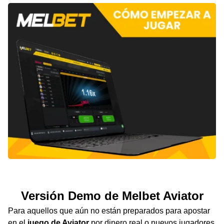
Versión Demo de Melbet Aviator
Para aquellos que aún no están preparados para apostar
en el
juego de Aviator
por dinero real o nuevos jugadores