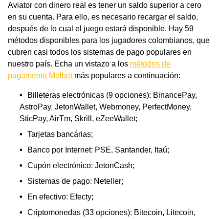
Aviator con dinero real es tener un saldo superior a cero
en su cuenta. Para ello, es necesario recargar el saldo,
después de lo cual el juego estará disponible. Hay 59
métodos disponibles para los jugadores colombianos, que
cubren casi todos los sistemas de pago populares en
nuestro país. Echa un vistazo a los
métodos de
pagamento Melbet
más populares a continuación:
Billeteras electrónicas (9 opciones): BinancePay,
AstroPay, JetonWallet, Webmoney, PerfectMoney,
SticPay, AirTm, Skrill, eZeeWallet;
Tarjetas bancárias;
Banco por Internet: PSE, Santander, Itaú;
Cupón electrónico: JetonCash;
Sistemas de pago: Neteller;
En efectivo: Efecty;
Criptomonedas (33 opciones): Bitecoin, Litecoin,