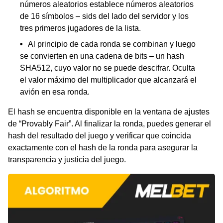
números aleatorios establece números aleatorios
de 16 símbolos – sids del lado del servidor y los
tres primeros jugadores de la lista.
Al principio de cada ronda se combinan y luego
se convierten en una cadena de bits – un hash
SHA512, cuyo valor no se puede descifrar. Oculta
el valor máximo del multiplicador que alcanzará el
avión en esa ronda.
El hash se encuentra disponible en la ventana de ajustes
de “Provably Fair”. Al finalizar la ronda, puedes generar el
hash del resultado del juego y verificar que coincida
exactamente con el hash de la ronda para asegurar la
transparencia y justicia del juego.