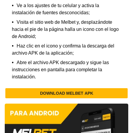
Ve a los ajustes de tu celular y activa la
instalación de fuentes desconocidas;
Visita el sitio web de Melbet y, desplazándote
hacia el pie de la página halla un icono con el logo
de Android;
Haz clic en el icono y confirma la descarga del
archivo APK de la aplicación;
Abre el archivo APK descargado y sigue las
instrucciones en pantalla para completar la
instalación.
DOWNLOAD MELBET APK