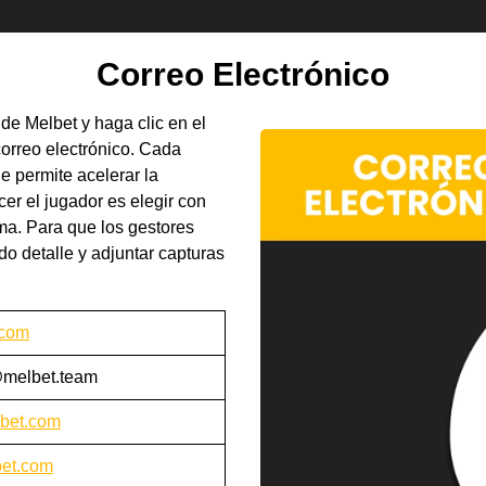
Correo Electrónico
 de Melbet y haga clic en el
correo electrónico. Cada
e permite acelerar la
cer el jugador es elegir con
ema. Para que los gestores
do detalle y adjuntar capturas
.com
@melbet.team
bet.com
et.com