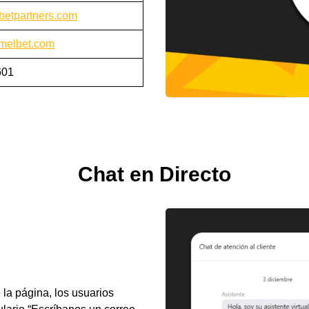
etpartners.com
melbet.com
601
Chat en Directo
 la página, los usuarios