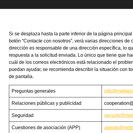
Si se desplaza hasta la parte inferior de la página principal
botón “Contacte con nosotros”, verá varias direcciones de 
dirección es responsable de una dirección específica, lo qu
respuesta a la solicitud enviada. Lo único que tiene que ha
cuál de los correos electrónicos está relacionado el probl
puedan ayudar, se recomienda describir la situación con to
de pantalla.
Preguntas generales
info@melbet
Relaciones públicas y publicidad
cooperation
Seguridad
security@mel
Cuestiones de asociación (APP)
agents@melb