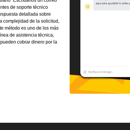
ulario “Escríbanos un correo
entes de soporte técnico
respuesta detallada sobre
 complejidad de la solicitud,
ste método es uno de los más
ínea de asistencia técnica,
 pueden cobrar dinero por la