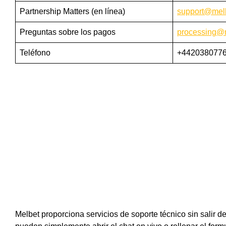
Partnership Matters (en línea)
support@melb
Preguntas sobre los pagos
processing@
Teléfono
+442038077
Melbet proporciona servicios de soporte técnico sin salir de