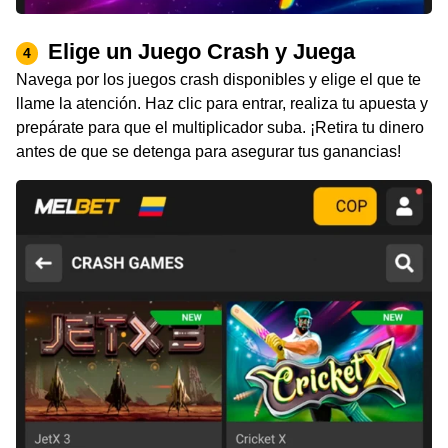
Elige un Juego Crash y Juega
4
Navega por los juegos crash disponibles y elige el que te
llame la atención. Haz clic para entrar, realiza tu apuesta y
prepárate para que el multiplicador suba. ¡Retira tu dinero
antes de que se detenga para asegurar tus ganancias!