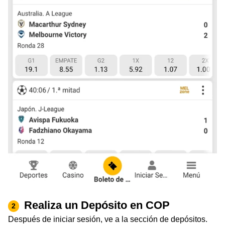
Realiza un Depósito en COP
2
Después de iniciar sesión, ve a la sección de depósitos.