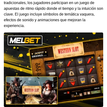
tradicionales, los jugadores participan en un juego de
apuestas de ritmo rápido donde el tiempo y la intuición son
clave. El juego incluye símbolos de temática vaquera,
efectos de sonido y animaciones que mejoran la
experiencia.