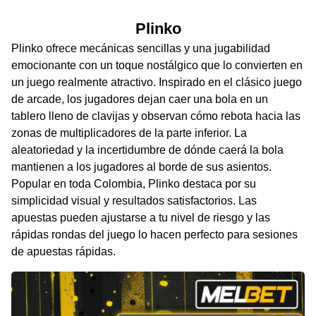
Plinko
Plinko ofrece mecánicas sencillas y una jugabilidad
emocionante con un toque nostálgico que lo convierten en
un juego realmente atractivo. Inspirado en el clásico juego
de arcade, los jugadores dejan caer una bola en un
tablero lleno de clavijas y observan cómo rebota hacia las
zonas de multiplicadores de la parte inferior. La
aleatoriedad y la incertidumbre de dónde caerá la bola
mantienen a los jugadores al borde de sus asientos.
Popular en toda Colombia, Plinko destaca por su
simplicidad visual y resultados satisfactorios. Las
apuestas pueden ajustarse a tu nivel de riesgo y las
rápidas rondas del juego lo hacen perfecto para sesiones
de apuestas rápidas.