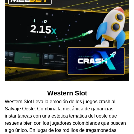
Western Slot
Western Slot lleva la emoción de los juegos crash al
Salvaje Oeste. Combina la mecánica de ganancias
instantáneas con una estética temática del oeste que
resuena bien con los jugadores colombianos que buscan
algo único. En lugar de los rodillos de tragamonedas