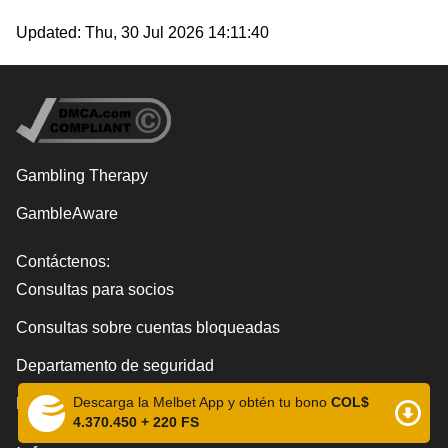
Updated:
Thu, 30 Jul 2026 14:11:40
Gambling Therapy
GambleAware
Contáctenos:
Consultas para socios
Consultas sobre cuentas bloqueadas
Departamento de seguridad
Para agentes de pago
Descarga la Melbet App y obtén tu bono
COL$
4.370.450 + 220 FS