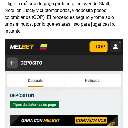
Elige tu método de pago preferido, incluyendo Skrill,
Neteller, Efecty y criptomonedas, y deposita pesos
colombianos (COP). El proceso es seguro y toma solo
unos minutos, por lo que estarás listo para jugar casi al
instante.