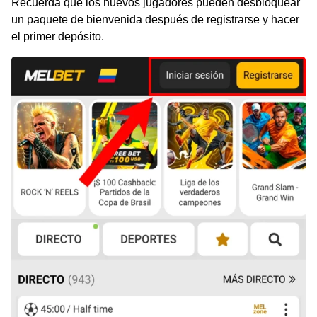
Recuerda que los nuevos jugadores pueden desbloquear
un paquete de bienvenida después de registrarse y hacer
el primer depósito.