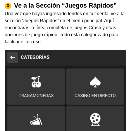
Ve a la Sección “Juegos Rápidos”
3
Una vez que hayas ingresado fondos en tu cuenta, ve a la
sección “Juegos Rápidos” en el menú principal. Aquí
encontrarás la línea completa de juegos Crash y otras
opciones de juego rápido. Todo está categorizado para
facilitar el acceso.