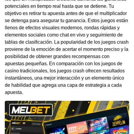
potenciales en tiempo real hasta que se detiene. Tu
objetivo es retirar tu apuesta antes de que el multiplicador
se detenga para asegurar tu ganancia. Estos juegos están
llenos de efectos visuales modernos, rondas rápidas y
elementos sociales como chat en vivo y seguimiento de
tablas de clasificación. La popularidad de los juegos crash
Crash
proviene de la emoción de acertar el momento preciso y la
Western Slot
posibilidad de obtener grandes recompensas con
Plinko
apuestas pequeñas. En comparación con los juegos de
casino tradicionales, los juegos crash ofrecen resultados
Under and Over 7
instantáneos, una mejor interacción y un elemento único
de habilidad que agrega una capa de estrategia a cada
apuesta.