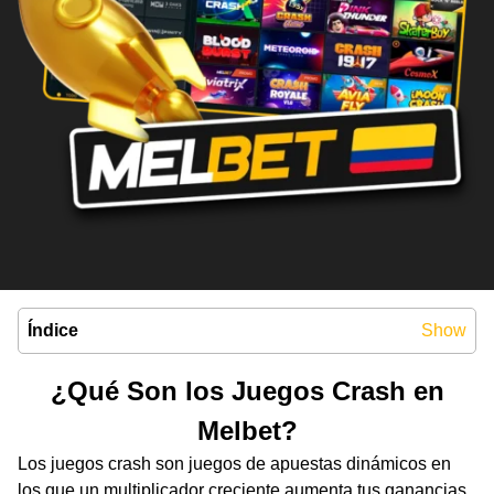
Índice
Show
¿Qué Son los Juegos Crash en
Melbet?
Los juegos crash son juegos de apuestas dinámicos en
los que un multiplicador creciente aumenta tus ganancias