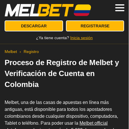
Registro
DESCARGAR
REGISTRARSE
Bonos
¿Ya tiene cuenta?
Inicia sesión
Código Promocional
Melbet
›
Registro
Depósito y Retiro
Proceso de Registro de Melbet y
Juegos Crash
Verificación de Cuenta en
Colombia
Aviator
Melbet, una de las casas de apuestas en línea más
antiguas, está disponible para todos los apostadores
colombianos desde cualquier dispositivo, computadora,
Tablet o teléfono. Para poder usar la
Melbet official