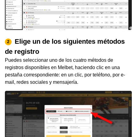
Elige un de los siguientes métodos
2
de registro
Puedes seleccionar uno de los cuatro métodos de
registros disponibles en Melbet, haciendo clic en una
pestaña correspondiente: en un clic, por teléfono, por e-
mail, redes sociales y mensajería.