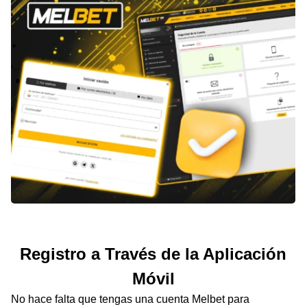
Registro a Través de la Aplicación
Móvil
No hace falta que tengas una cuenta Melbet para