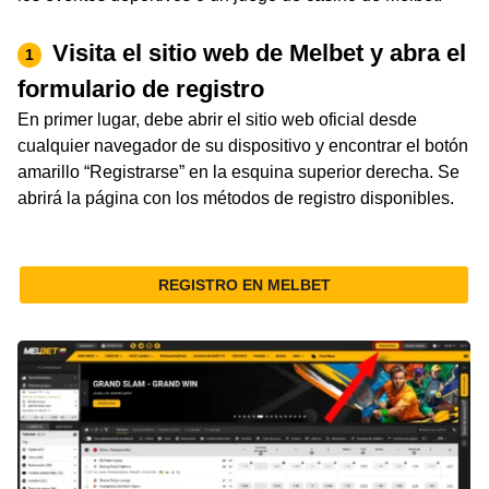
Visita el sitio web de Melbet y abra el
1
formulario de registro
En primer lugar, debe abrir el sitio web oficial desde
cualquier navegador de su dispositivo y encontrar el botón
amarillo “Registrarse” en la esquina superior derecha. Se
abrirá la página con los métodos de registro disponibles.
REGISTRO EN MELBET