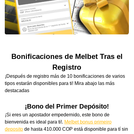
Bonificaciones de Melbet Tras el
Registro
¡Después de registro más de 10 bonificaciones de varios
tipos estarán disponibles para ti! Mira abajo las más
destacadas
¡Bono del Primer Depósito!
¡Si eres un apostador empedernido, este bono de
bienvenida es ideal para ti!.
Melbet bonus primeiro
deposito
de hasta 410.000 COP está disponible para tí sin