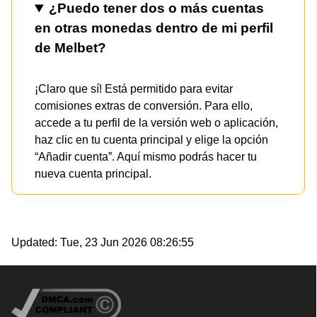
¿Puedo tener dos o más cuentas
en otras monedas dentro de mi perfil
de Melbet?
¡Claro que sí! Está permitido para evitar
comisiones extras de conversión. Para ello,
accede a tu perfil de la versión web o aplicación,
haz clic en tu cuenta principal y elige la opción
“Añadir cuenta”. Aquí mismo podrás hacer tu
nueva cuenta principal.
Updated:
Tue, 23 Jun 2026 08:26:55