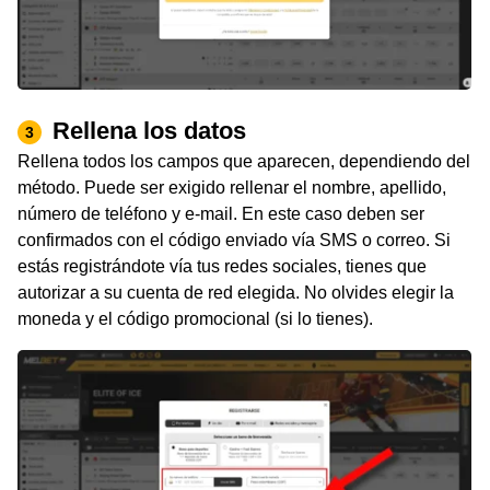
Rellena los datos
3
Rellena todos los campos que aparecen, dependiendo del
método. Puede ser exigido rellenar el nombre, apellido,
número de teléfono y e-mail. En este caso deben ser
confirmados con el código enviado vía SMS o correo. Si
estás registrándote vía tus redes sociales, tienes que
autorizar a su cuenta de red elegida. No olvides elegir la
moneda y el código promocional (si lo tienes).