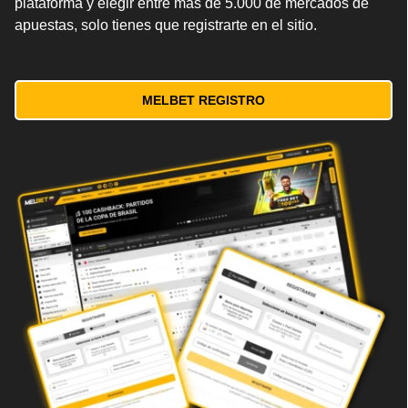
plataforma y elegir entre más de 5.000 de mercados de
apuestas, solo tienes que registrarte en el sitio.
MELBET REGISTRO